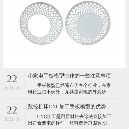
小家电手板模型制作的一些注意事项
22
手板模型已经遍布了各个行业，在家
2021-06
电行业也不例外，尤其是家电的外观研
发，手板模型是必不可少的，小家电手板
模型，可以在极短的时间内，实现从图纸
数控机床CNC加工手板模型的优势
22
到实物的转变，让研发中的产品开模前能
CNC加工是用原材料去除法直接加工
够全面而正确的评估外观及结构，使产品
2021-06
出符合要求的样件，材料选择范围宽,机器
研发更加顺利，大大降低产品投放市场的