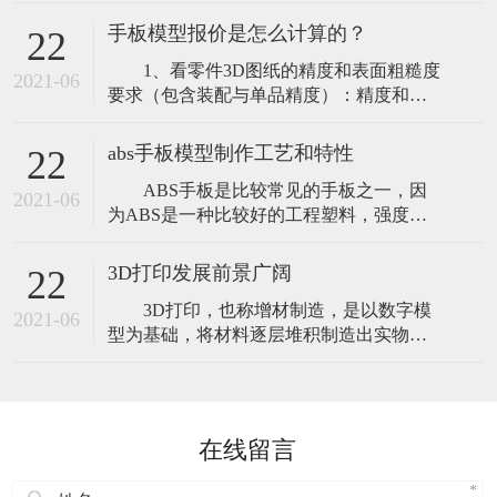
设备性能稳定，操作简单,可以将零件进行
风险。通俗来说，家电手板模型就是在没
适当地分解,特别适合于加工大尺寸及结构
有模具或不开模
手板模型报价是怎么计算的？
22
比较简单的零部件，CNC加工设备对三维
1、看零件3D图纸的精度和表面粗糙度
图档进行编程、拆分，通过加工相应材料
2021-06
要求（包含装配与单品精度）：精度和表
直接生产所需的产品，特别是对大件产品
面粗糙度的要求越高价格也就越高，若精
的制作，可直接实现设计图纸所要求的功
度要求达到0.02mm公差时，加工设备以及
能
abs手板模型制作工艺和特性
22
技术师傅等投入的人力物力成本相对也会
ABS手板是比较常见的手板之一，因
高许多； 2、零件结构（复杂程度以及
2021-06
为ABS是一种比较好的工程塑料，强度能
尺寸大小）：产品整体尺寸很大那么所用
很好的满足各类手板加工的需要。比如测
的材料也会多很多；或这外观是曲面形
试功能，打磨上色，打磨ABS材质的话，
3D打印发展前景广阔
22
也是比较容易的，abs材料还具有抗冲击
3D打印，也称增材制造，是以数字模
性，具有耐腐蚀性，能耐得了低温的抵
2021-06
型为基础，将材料逐层堆积制造出实物的
抗，而且表面光滑程度也是保证得到，一
新兴制造技术。近年来，世界主要国家纷
般做出来手板之后需要表面上色和丝印的
纷加大力度支持3D打印技术，全球3D打印
话，表
产业高速发展。小到儿童玩具、工艺品，
大到飞机、火箭中使用的高度复杂零部
在线留言
件，3D打印机已广泛应用于诸多领域。
2019年，全球3D打印产业规模达120亿美