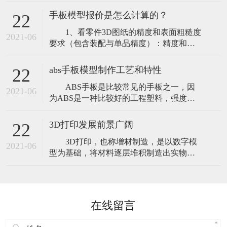
设备性能稳定，操作简单,可以将零件进行
风险。通俗来说，家电手板模型就是在没
适当地分解,特别适合于加工大尺寸及结构
有模具或不开模
手板模型报价是怎么计算的？
22
比较简单的零部件，CNC加工设备对三维
1、看零件3D图纸的精度和表面粗糙度
图档进行编程、拆分，通过加工相应材料
2021-06
要求（包含装配与单品精度）：精度和表
直接生产所需的产品，特别是对大件产品
面粗糙度的要求越高价格也就越高，若精
的制作，可直接实现设计图纸所要求的功
度要求达到0.02mm公差时，加工设备以及
能
abs手板模型制作工艺和特性
22
技术师傅等投入的人力物力成本相对也会
ABS手板是比较常见的手板之一，因
高许多； 2、零件结构（复杂程度以及
2021-06
为ABS是一种比较好的工程塑料，强度能
尺寸大小）：产品整体尺寸很大那么所用
很好的满足各类手板加工的需要。比如测
的材料也会多很多；或这外观是曲面形
试功能，打磨上色，打磨ABS材质的话，
3D打印发展前景广阔
22
也是比较容易的，abs材料还具有抗冲击
3D打印，也称增材制造，是以数字模
性，具有耐腐蚀性，能耐得了低温的抵
2021-06
型为基础，将材料逐层堆积制造出实物的
抗，而且表面光滑程度也是保证得到，一
新兴制造技术。近年来，世界主要国家纷
般做出来手板之后需要表面上色和丝印的
纷加大力度支持3D打印技术，全球3D打印
话，表
产业高速发展。小到儿童玩具、工艺品，
大到飞机、火箭中使用的高度复杂零部
在线留言
件，3D打印机已广泛应用于诸多领域。
2019年，全球3D打印产业规模达120亿美