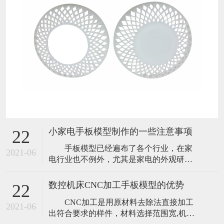
小家电手板模型制作的一些注意事项
22
手板模型已经遍布了各个行业，在家
2021-06
电行业也不例外，尤其是家电的外观研
发，手板模型是必不可少的，小家电手板
模型，可以在极短的时间内，实现从图纸
数控机床CNC加工手板模型的优势
22
到实物的转变，让研发中的产品开模前能
CNC加工是用原材料去除法直接加工
够全面而正确的评估外观及结构，使产品
2021-06
出符合要求的样件，材料选择范围宽,机器
研发更加顺利，大大降低产品投放市场的